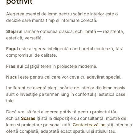
potrivit
Alegerea esenței de lemn pentru scări de interior este o
decizie care merită timp și informare corectă.
Stejarul
rămâne opțiunea clasică, echilibrată — rezistentă,
estetică, versatilă.
Fagul
este alegerea inteligentă când prețul contează, fără
compromisuri de calitate.
Frasinul
câștigă teren în proiectele moderne.
Nucul
este pentru cei care vor ceva cu adevărat special.
Indiferent ce esență alegi, scările de interior din lemn masiv
sunt o investiție pe termen lung în confortul și estetica casei
tale.
Dacă vrei să faci alegerea potrivită pentru proiectul tău,
echipa
Scaras
îți stă la dispoziție cu consultanță, mostre de
lemn și proiectare personalizată.
Contactează-ne
și îți oferim o
ofertă completă, adaptată exact spațiului și stilului tău.