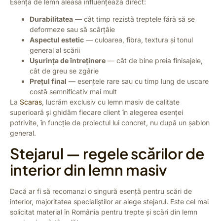
Esența de lemn aleasă influențează direct:
Durabilitatea
— cât timp rezistă treptele fără să se
deformeze sau să scârțâie
Aspectul estetic
— culoarea, fibra, textura și tonul
general al scării
Ușurința de întreținere
— cât de bine preia finisajele,
cât de greu se zgârie
Prețul final
— esențele rare sau cu timp lung de uscare
costă semnificativ mai mult
La
Scaras
, lucrăm exclusiv cu lemn masiv de calitate
superioară și ghidăm fiecare client în alegerea esenței
potrivite, în funcție de proiectul lui concret, nu după un șablon
general.
Stejarul — regele scărilor de
interior din lemn masiv
Dacă ar fi să recomanzi o singură esență pentru scări de
interior, majoritatea specialiștilor ar alege stejarul. Este cel mai
solicitat material în România pentru trepte și scări din lemn