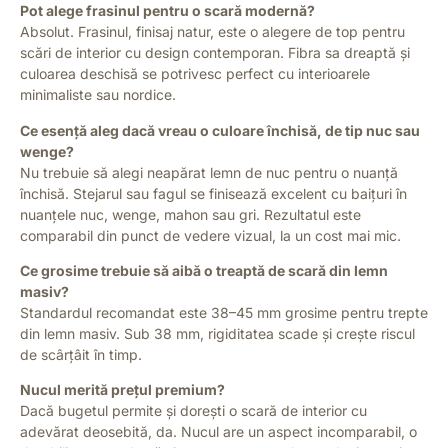
Pot alege frasinul pentru o scară modernă?
Absolut. Frasinul, finisaj natur, este o alegere de top pentru
scări de interior cu design contemporan. Fibra sa dreaptă și
culoarea deschisă se potrivesc perfect cu interioarele
minimaliste sau nordice.
Ce esență aleg dacă vreau o culoare închisă, de tip nuc sau
wenge?
Nu trebuie să alegi neapărat lemn de nuc pentru o nuanță
închisă. Stejarul sau fagul se finisează excelent cu baițuri în
nuanțele nuc, wenge, mahon sau gri. Rezultatul este
comparabil din punct de vedere vizual, la un cost mai mic.
Ce grosime trebuie să aibă o treaptă de scară din lemn
masiv?
Standardul recomandat este 38–45 mm grosime pentru trepte
din lemn masiv. Sub 38 mm, rigiditatea scade și crește riscul
de scârțâit în timp.
Nucul merită prețul premium?
Dacă bugetul permite și dorești o scară de interior cu
adevărat deosebită, da. Nucul are un aspect incomparabil, o