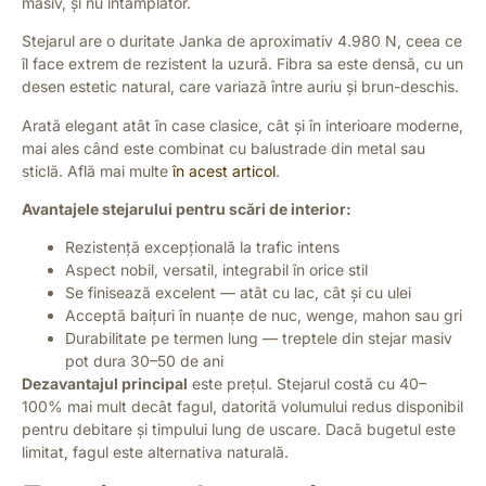
masiv, și nu întâmplător.
Stejarul are o duritate Janka de aproximativ 4.980 N, ceea ce
îl face extrem de rezistent la uzură. Fibra sa este densă, cu un
desen estetic natural, care variază între auriu și brun-deschis.
Arată elegant atât în case clasice, cât și în interioare moderne,
mai ales când este combinat cu balustrade din metal sau
sticlă. Află mai multe
în acest articol
.
Avantajele stejarului pentru scări de interior:
Rezistență excepțională la trafic intens
Aspect nobil, versatil, integrabil în orice stil
Se finisează excelent — atât cu lac, cât și cu ulei
Acceptă baițuri în nuanțe de nuc, wenge, mahon sau gri
Durabilitate pe termen lung — treptele din stejar masiv
pot dura 30–50 de ani
Dezavantajul principal
este prețul. Stejarul costă cu 40–
100% mai mult decât fagul, datorită volumului redus disponibil
pentru debitare și timpului lung de uscare. Dacă bugetul este
limitat, fagul este alternativa naturală.