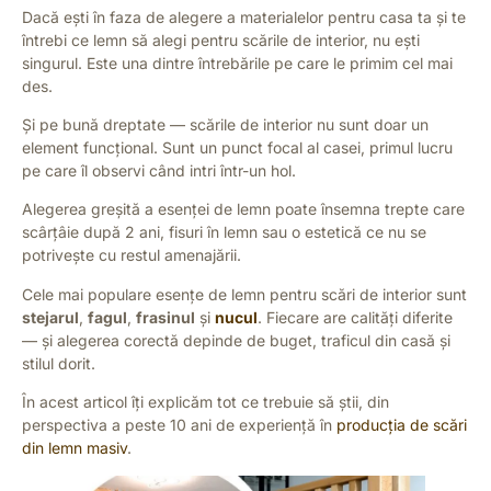
Dacă ești în faza de alegere a materialelor pentru casa ta și te
întrebi ce lemn să alegi pentru scările de interior, nu ești
singurul. Este una dintre întrebările pe care le primim cel mai
des.
Și pe bună dreptate — scările de interior nu sunt doar un
element funcțional. Sunt un punct focal al casei, primul lucru
pe care îl observi când intri într-un hol.
Alegerea greșită a esenței de lemn poate însemna trepte care
scârțâie după 2 ani, fisuri în lemn sau o estetică ce nu se
potrivește cu restul amenajării.
Cele mai populare esențe de lemn pentru scări de interior sunt
stejarul
,
fagul
,
frasinul
și
nucul
. Fiecare are calități diferite
— și alegerea corectă depinde de buget, traficul din casă și
stilul dorit.
În acest articol îți explicăm tot ce trebuie să știi, din
perspectiva a peste 10 ani de experiență în
producția de scări
din lemn masiv
.