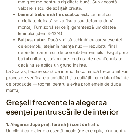
mm grosime pentru o rigiditate bună. Sub această
valoare, riscul de scârțâit crește.
Lemnul trebuie să fie uscat corect.
Lemnul cu
umiditate ridicată se va fisura sau deforma după
montaj. Furnizorul serios îți garantează umiditatea
lemnului (ideal 8–12%).
Baiț vs. natur.
Dacă vrei să schimbi culoarea esenței —
de exemplu, stejar în nuanță nuc — rezultatul final
depinde foarte mult de porozitatea lemnului. Fagul preia
baițul uniform; stejarul are tendința de neuniformitate
dacă nu se aplică un grund înainte.
La Scaras, fiecare scară de interior la comandă trece printr-un
proces de verificare a umidității și a calității materialului înainte
de producție — tocmai pentru a evita problemele de după
montaj.
Greșeli frecvente la alegerea
esenței pentru scările de interior
1. Alegerea după preț, fără să ții cont de trafic
Un client care alege o esență moale (de exemplu, pin) pentru