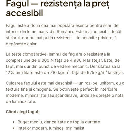
Fagul — rezistența la preț
accesibil
Fagul este a doua cea mai populară esență pentru scări de
interior din lemn masiv din România. Este mai accesibil decât
stejarul, dar nu mai puțin rezistent — în anumite privințe, îl
depășește chiar.
La teste comparative, lemnul de fag are o rezistență la
compresiune de 6.000 N față de 4.980 N la stejar. Este, de
fapt, mai dur din punct de vedere mecanic. Densitatea sa la
12% umiditate este de 710 kg/m³, față de 675 kg/m³ la stejar.
Culoarea fagului este mai deschisă — un roz-bej uniform, cu o
textură fină și omogenă. Se potrivește perfect în interioare
moderne, minimaliste sau scandinave, unde se dorește o notă
de luminozitate.
Când alegi fagul:
Buget mediu, dar calitate de top la duritate
Interior modern, luminos, minimalist