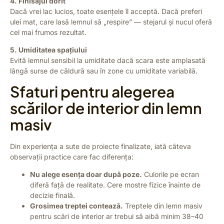
4. Finisajul dorit
Dacă vrei lac lucios, toate esențele îl acceptă. Dacă preferi
ulei mat, care lasă lemnul să „respire” — stejarul și nucul oferă
cel mai frumos rezultat.
5. Umiditatea spațiului
Evită lemnul sensibil la umiditate dacă scara este amplasată
lângă surse de căldură sau în zone cu umiditate variabilă.
Sfaturi pentru alegerea
scărilor de interior din lemn
masiv
Din experiența a sute de proiecte finalizate, iată câteva
observații practice care fac diferența:
Nu alege esența doar după poze.
Culorile pe ecran
diferă față de realitate. Cere mostre fizice înainte de
decizie finală.
Grosimea treptei contează.
Treptele din lemn masiv
pentru scări de interior ar trebui să aibă minim 38–40