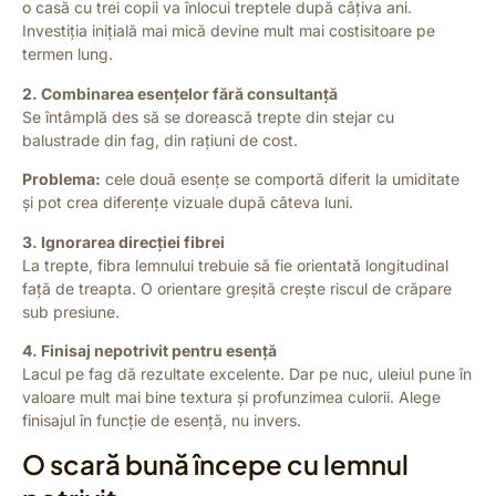
o casă cu trei copii va înlocui treptele după câțiva ani.
Investiția inițială mai mică devine mult mai costisitoare pe
termen lung.
2. Combinarea esențelor fără consultanță
Se întâmplă des să se dorească trepte din stejar cu
balustrade din fag, din rațiuni de cost.
Problema:
cele două esențe se comportă diferit la umiditate
și pot crea diferențe vizuale după câteva luni.
3. Ignorarea direcției fibrei
La trepte, fibra lemnului trebuie să fie orientată longitudinal
față de treapta. O orientare greșită crește riscul de crăpare
sub presiune.
4. Finisaj nepotrivit pentru esență
Lacul pe fag dă rezultate excelente. Dar pe nuc, uleiul pune în
valoare mult mai bine textura și profunzimea culorii. Alege
finisajul în funcție de esență, nu invers.
O scară bună începe cu lemnul